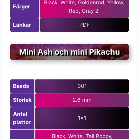
Black, White, Goldenrod, Yellow,
Färger
Red, Gray 2.
Länkar
PDF
Mini Ash och mini Pikachu
Beads
301
Storlek
2.6 mm
Antal
1×1
plattor
Black, White, Tall Poppy,