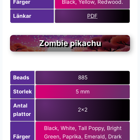
Färger
Black, Yellow, Redwood.
Länkar
PDF
Zombie pikachu
Beads
885
Storlek
5 mm
Antal
2×2
plattor
Black, White, Tall Poppy, Bright
Färger
Green, Paprika, Emerald, Drark