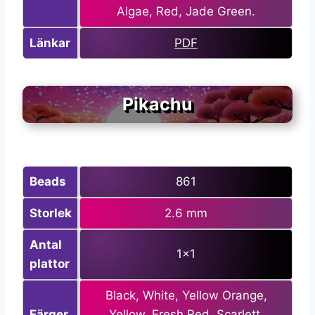
Algae, Red, Jade Green.
Länkar
PDF
Pikachu
Beads
861
Storlek
2.6 mm
Antal
1×1
plattor
Black, White, Yellow Orange,
Färger
Yellow, Fresh Red, Scarlett,