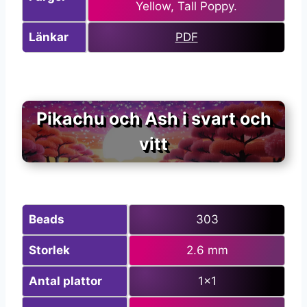
Yellow, Tall Poppy.
Länkar
PDF
Pikachu och Ash i svart och
vitt
Beads
303
Storlek
2.6 mm
Antal plattor
1×1