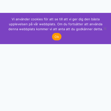
Vi använder cookies för att se till att vi ger dig den bästa
upplevelsen på vår webbplats. Om du fortsätter att använda
denna webbplats kommer vi att anta att du godkänner detta.
✕
Gotcha!
Ok
Gillar du detta? Vi har mer!
Se mönstren →
GRATIS MÖNSTER
Få exklusiva mönster direkt i din mejl
Premium-mönster med kompletta färgkoder som du inte hittar
nånstans. Gå med över 2 000 kreativa.