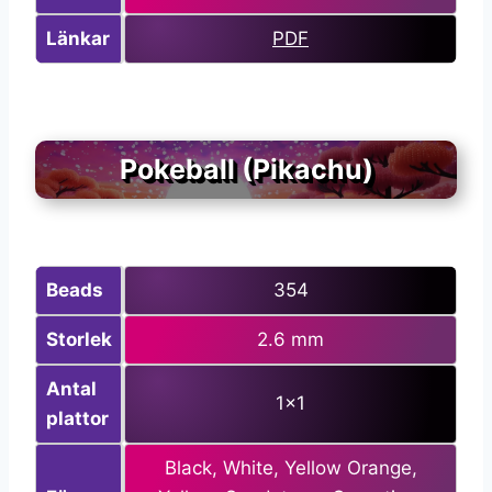
Länkar
PDF
Pokeball (Pikachu)
Beads
354
Storlek
2.6 mm
Antal
1×1
plattor
Black, White, Yellow Orange,