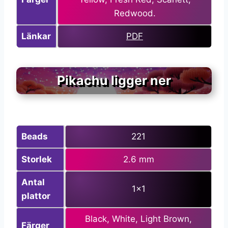
Redwood.
Länkar
PDF
Pikachu ligger ner
Beads
221
Storlek
2.6 mm
Antal
1×1
plattor
Black, White, Light Brown,
Färger