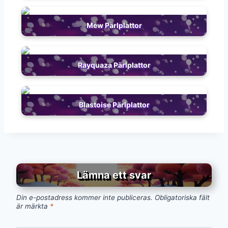
Mew Pärlplattor
Rayquaza Pärlplattor
Blastoise Pärlplattor
Lämna ett svar
Din e-postadress kommer inte publiceras.
Obligatoriska fält
är märkta
*