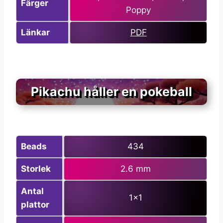
Färger
Poppy
Länkar
PDF
Pikachu håller en pokeball
Beads
434
Storlek
2.6 mm
Antal
1×1
plattor