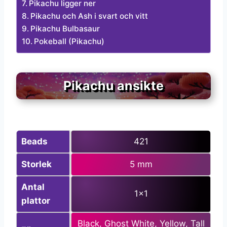
Pikachu ligger ner
Pikachu och Ash i svart och vitt
Pikachu Bulbasaur
Pokeball (Pikachu)
Pikachu ansikte
Beads
421
Storlek
5 mm
Antal
1×1
plattor
Black, Ghost White, Yellow, Tall