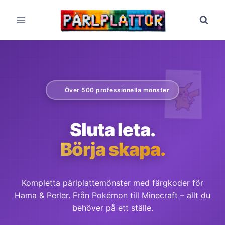
Skip
to
content
Över 500 professionella mönster
Sluta leta.
Börja skapa.
Kompletta pärlplattemönster med färgkoder för
Hama & Perler. Från Pokémon till Minecraft – allt du
behöver på ett ställe.