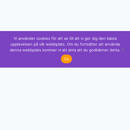
Vi använder cookies för att se till att vi ger dig den bästa
upplevelsen på vår webbplats. Om du fortsätter att använda
denna webbplats kommer vi att anta att du godkänner detta.
Ok
GRATIS MÖNSTER
Få exklusiva mönster direkt i din mejl
Premium-mönster med kompletta färgkoder som du inte hittar
nånstans. Gå med över 2 000 kreativa.