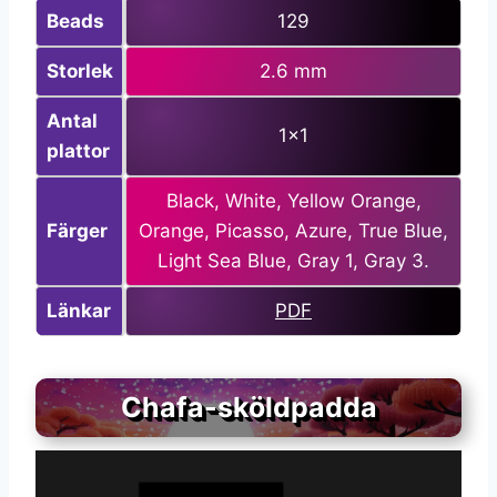
Beads
129
Storlek
2.6 mm
Antal
1×1
plattor
Black, White, Yellow Orange,
Färger
Orange, Picasso, Azure, True Blue,
Light Sea Blue, Gray 1, Gray 3.
Länkar
PDF
Chafa-sköldpadda