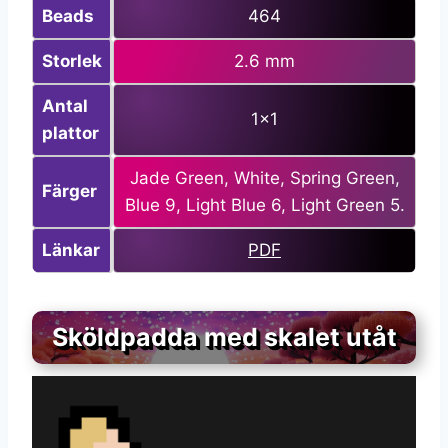
Beads
464
Storlek
2.6 mm
Antal
1×1
plattor
Jade Green, White, Spring Green,
Färger
Blue 9, Light Blue 6, Light Green 5.
Länkar
PDF
Sköldpadda med skalet utåt