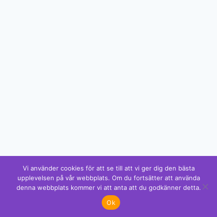
Vi använder cookies för att se till att vi ger dig den bästa
upplevelsen på vår webbplats. Om du fortsätter att använda
denna webbplats kommer vi att anta att du godkänner detta.
✕
Ok
Gillar du detta? Vi har mer!
Se alla mönster →