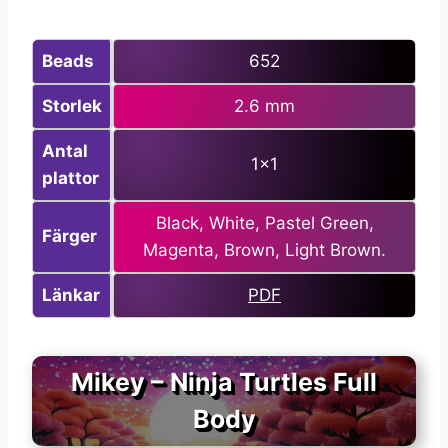
Beads
652
Storlek
2.6 mm
Antal
1×1
plattor
Black, White, Pastel Green,
Färger
Magenta, Brown, Light Brown.
Länkar
P
D
F
Mikey – Ninja Turtles Full
Body