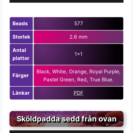
Beads
577
Storlek
2.6 mm
Antal
1×1
plattor
Black, White, Orange, Royal Purple,
Färger
Pastel Green, Red, True Blue.
Länkar
PDF
Sköldpadda sedd från ovan