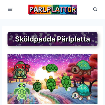
Skip
to
content
Sköldpadda Pärlplatta