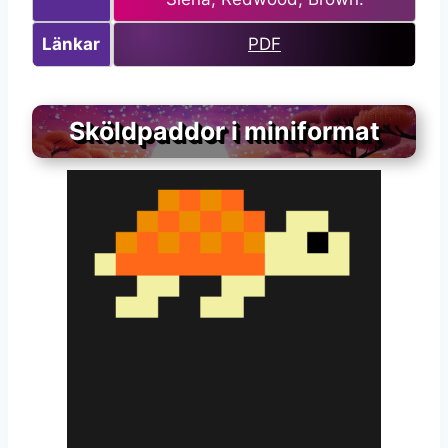
Länkar
PDF
Sköldpaddor i miniformat