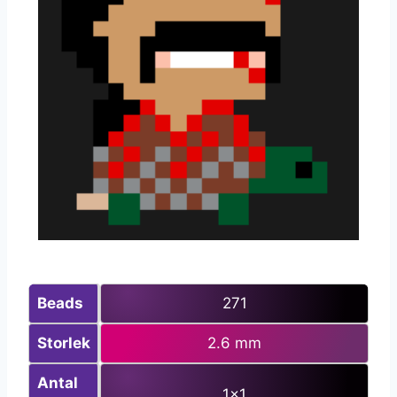
Beads
271
Storlek
2.6 mm
Antal
1×1