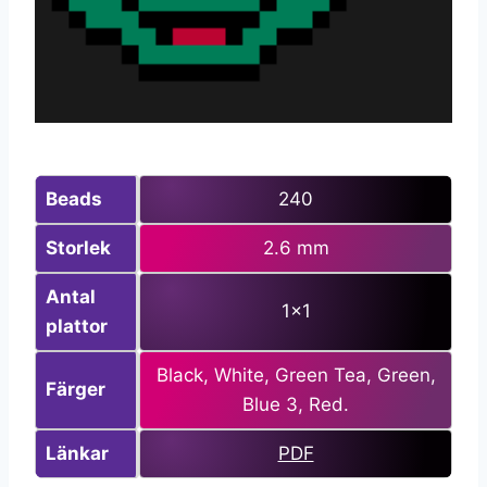
Beads
240
Storlek
2.6 mm
Antal
1×1
plattor
Black, White, Green Tea, Green,
Färger
Blue 3, Red.
Länkar
PDF