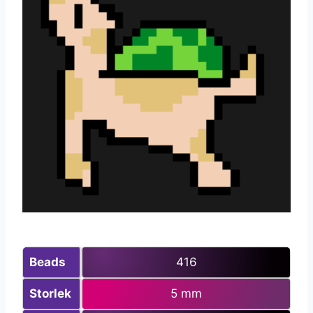
Beads
416
Storlek
5 mm