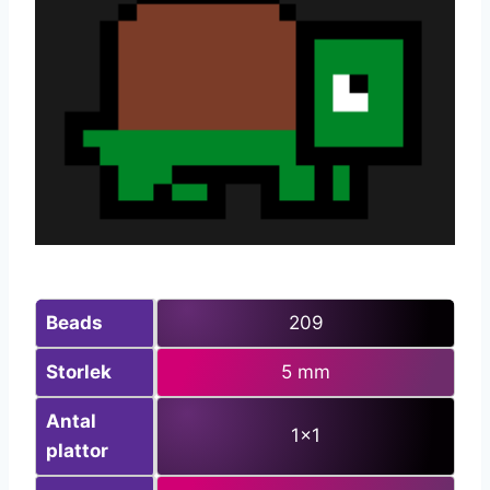
Beads
209
Storlek
5 mm
Antal
1×1
plattor