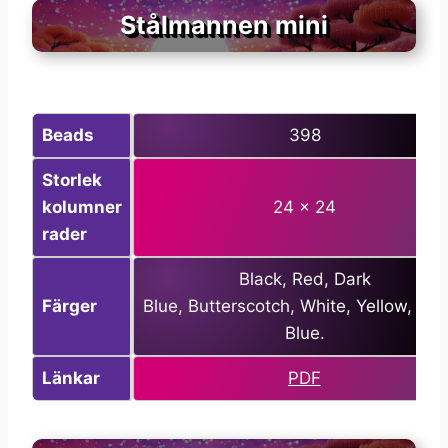
Stålmannen mini
Beads
398
Storlek
kolumner
24 x 24
rader
Black, Red, Dark
Färger
Blue, Butterscotch, White, Yellow, Pas
Blue.
Länkar
PDF