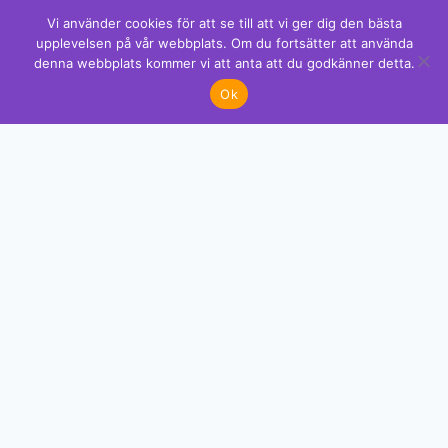
Vi använder cookies för att se till att vi ger dig den bästa
upplevelsen på vår webbplats. Om du fortsätter att använda
denna webbplats kommer vi att anta att du godkänner detta.
✕
Ok
Gillar du detta? Vi har mer!
Se alla mönster →
GRATIS MÖNSTER
Få exklusiva mönster direkt i din mejl
Premium-mönster med kompletta färgkoder som du inte hittar
nånstans. Gå med över 2 000 kreativa.
SKICKA