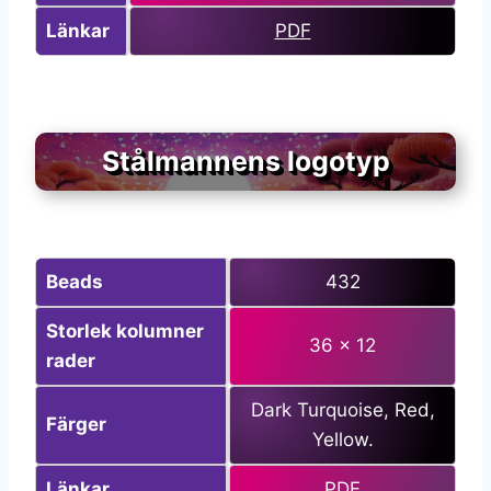
Länkar
PDF
Stålmannens logotyp
Beads
432
Storlek kolumner
36 x 12
rader
Dark Turquoise, Red,
Färger
Yellow.
Länkar
PDF