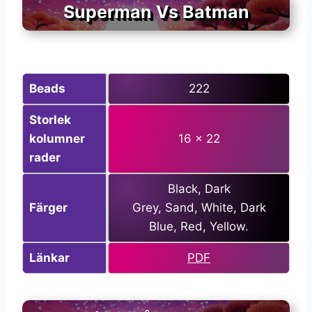
Superman Vs Batman
Beads
222
Storlek
kolumner
16 x 22
rader
Black, Dark
Färger
Grey, Sand, White, Dark
Blue, Red, Yellow.
Länkar
PDF