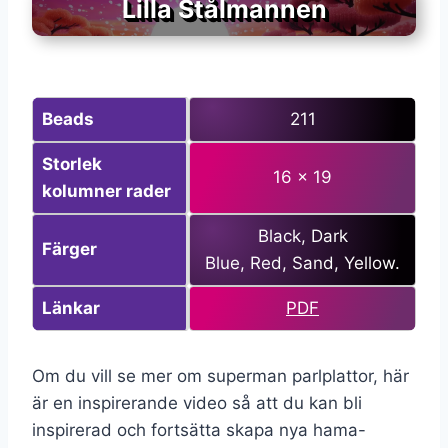
Lilla Stålmannen
Beads
211
Storlek
16 x 19
kolumner
rader
Black, Dark
Färger
Blue, Red, Sand, Yellow.
Länkar
PDF
Om du vill se mer om superman parlplattor, här
är en inspirerande video så att du kan bli
inspirerad och fortsätta skapa nya hama-