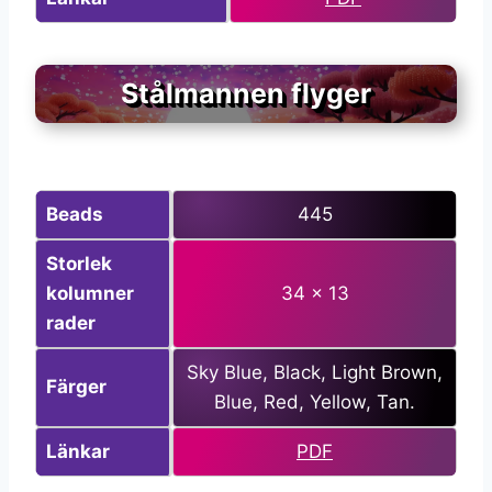
Stålmannen flyger
Beads
445
Storlek
kolumner
34 x 13
rader
Sky Blue, Black, Light Brown,
Färger
Blue, Red, Yellow, Tan.
Länkar
PDF