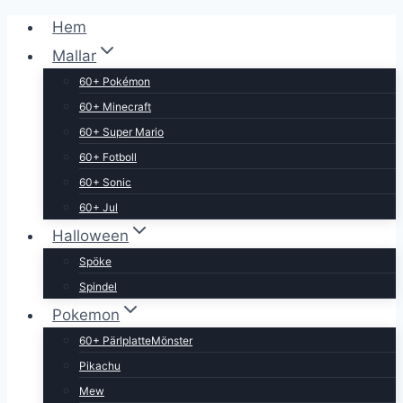
Skip
Hem
to
Mallar
content
60+ Pokémon
60+ Minecraft
60+ Super Mario
60+ Fotboll
60+ Sonic
60+ Jul
Halloween
Spöke
Spindel
Pokemon
60+ PärlplatteMönster
Pikachu
Mew