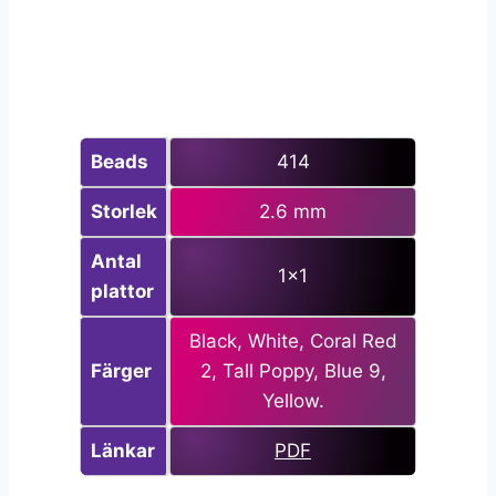
Beads
414
Storlek
2.6 mm
Antal
1×1
plattor
Black, White, Coral Red
Färger
2, Tall Poppy, Blue 9,
Yellow.
Länkar
PDF