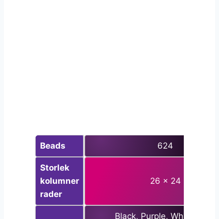
Beads
624
Storlek
kolumner
26 x 24
rader
Black, Purple, White, Dark