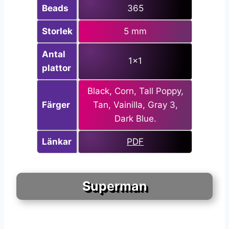
Beads
365
Storlek
5 mm
Antal
1×1
plattor
Black, Corn, Tall Poppy,
Färger
Tan, Vainilla, Gray 3,
Dark Blue.
Länkar
PDF
Superman