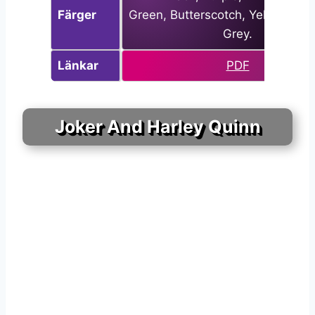
Färger
Green, Butterscotch, Yellow, Red
Grey.
Länkar
PDF
Joker And Harley Quinn