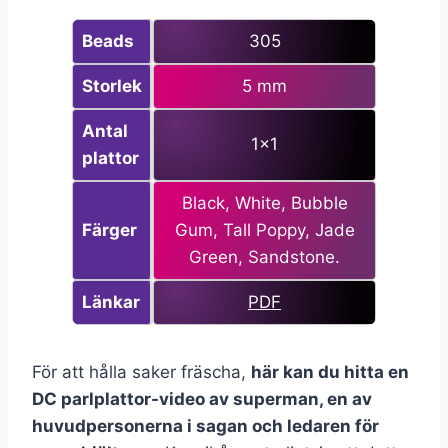
Beads
305
Storlek
5 mm
Antal
1×1
plattor
Black, White, Bubble
Färger
Gum, Tall Poppy, Jade
Green, Sandstone.
Länkar
PDF
För att hålla saker fräscha,
här kan du hitta en
DC parlplattor-video av superman, en av
huvudpersonerna i sagan och ledaren för