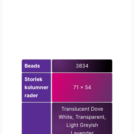
Beads
3834
Storlek
kolumner
71 x 54
rader
Translucent Dove
White, Transparent,
Light Greyish
Lavender