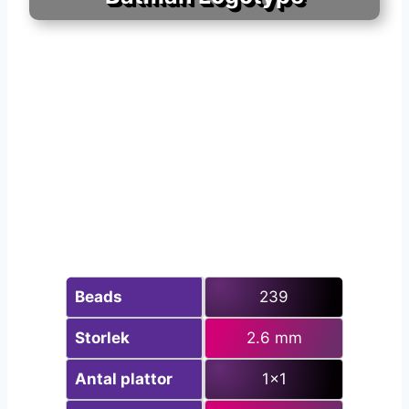
Beads
239
Storlek
2.6 mm
Antal plattor
1×1