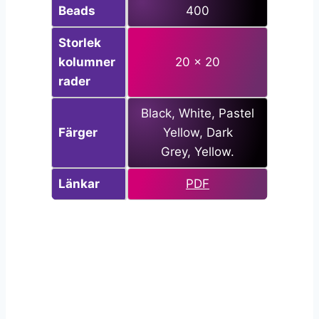
Beads
400
Storlek
kolumner
20 x 20
rader
Black, White, Pastel
Färger
Yellow, Dark
Grey, Yellow.
Länkar
PDF