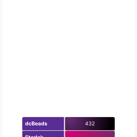
dc
Beads
432