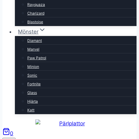
Rayquaza
Charizard
Blastoise
Mönster
Diamant
Marvel
Paw Patrol
Minion
Sonic
Fortnite
Glass
Hjärta
Katt
0