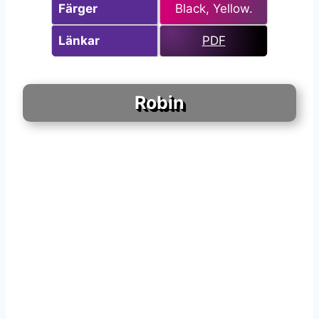
Färger
Black, Yellow.
Länkar
PDF
Robin