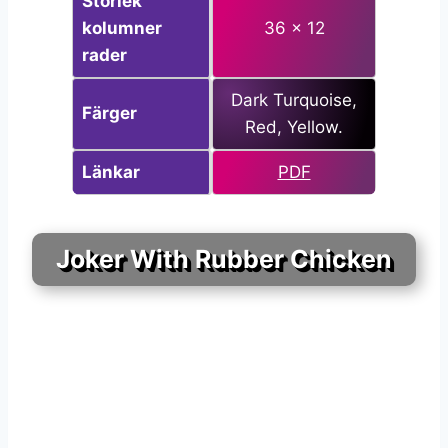
Storlek
kolumner
36 x 12
rader
Dark Turquoise,
Färger
Red, Yellow.
Länkar
PDF
Joker With Rubber Chicken