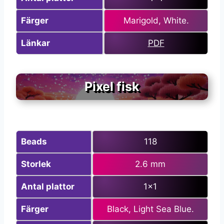
Färger
Marigold, White.
Länkar
PDF
Pixel fisk
Beads
118
Storlek
2.6 mm
Antal plattor
1×1
Färger
Black, Light Sea Blue.