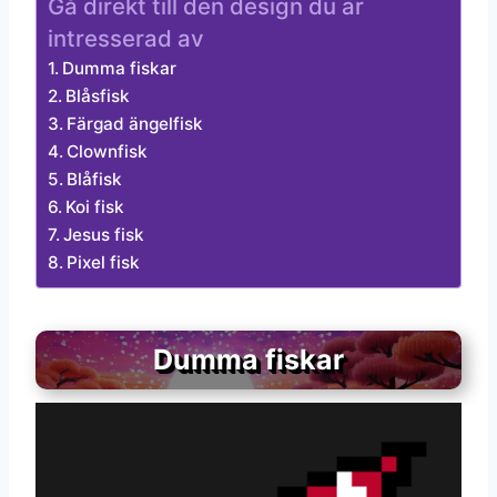
Gå direkt till den design du är
intresserad av
Dumma fiskar
Blåsfisk
Färgad ängelfisk
Clownfisk
Blåfisk
Koi fisk
Jesus fisk
Pixel fisk
Dumma fiskar