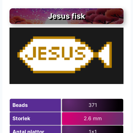
Jesus fisk
Beads
371
Storlek
2.6 mm
Antal plattor
1×1