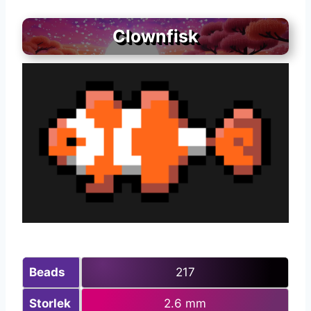
Clownfisk
Beads
217
Storlek
2.6 mm