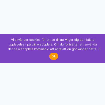
Vi använder cookies för att se till att vi ger dig den bästa
upplevelsen på vår webbplats. Om du fortsätter att använda
denna webbplats kommer vi att anta att du godkänner detta.
✕
Ok
Gillar du detta? Vi har mer!
Se alla mönster →
GRATIS MÖNSTER
Få exklusiva mönster direkt i din mejl
Premium-mönster med kompletta färgkoder som du inte hittar
nånstans. Gå med över 2 000 kreativa.