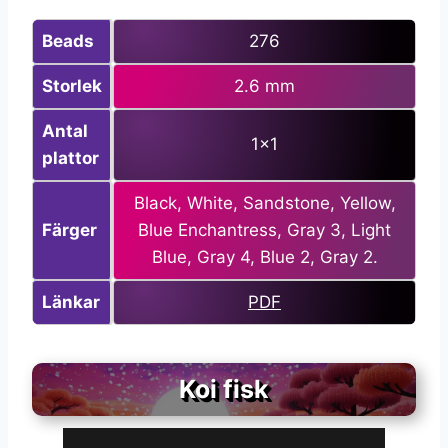
Beads
276
Storlek
2.6 mm
Antal
1×1
plattor
Black, White, Sandstone, Yellow,
Färger
Blue Enchantress, Gray 3, Light
Blue, Gray 4, Blue 2, Gray 2.
Länkar
PDF
Koi fisk