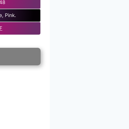
 48
e, Pink.
F