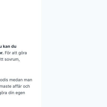
u kan du
r.
För att göra
itt sovrum,
ta godis medan man
ärmaste affär och
 göra din egen