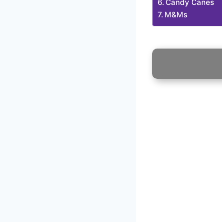
Candy Canes
M&Ms