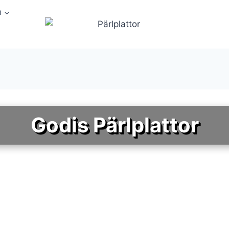
n
Godis Pärlplattor