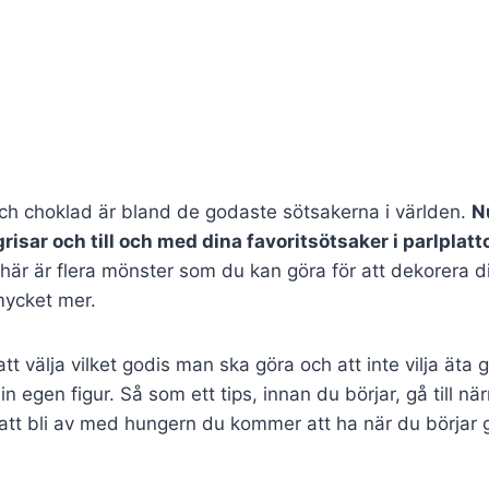
och choklad är bland de godaste sötsakerna i världen.
N
isar och till och med dina favoritsötsaker i parlplatto
, här är flera mönster som du kan göra för att dekorera d
mycket mer.
 att välja vilket godis man ska göra och att inte vilja ä
sin egen figur. Så som ett tips, innan du börjar, gå till n
r att bli av med hungern du kommer att ha när du börjar