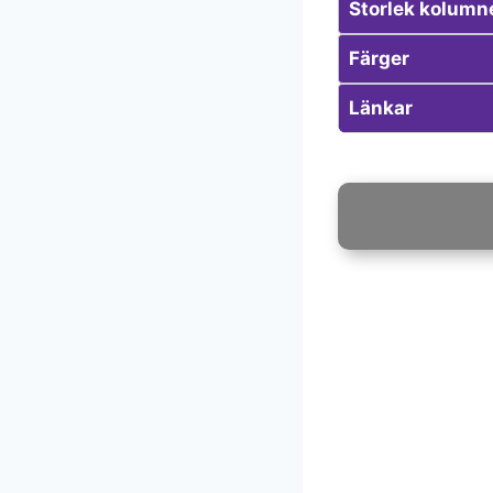
Storlek kolumn
Färger
Länkar