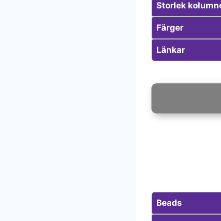
Storlek kolumn
Färger
Länkar
Beads