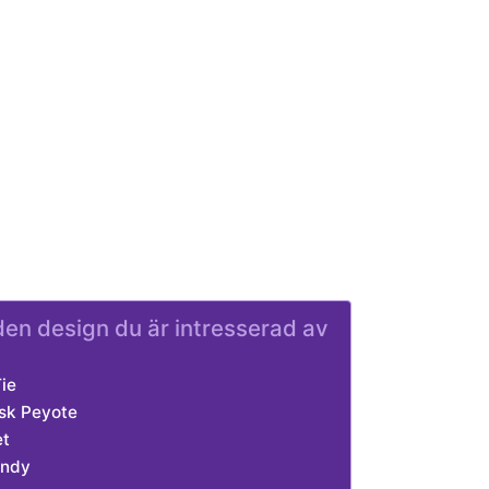
l den design du är intresserad av
ie
sk Peyote
et
andy