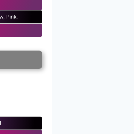
w, Pink.
1