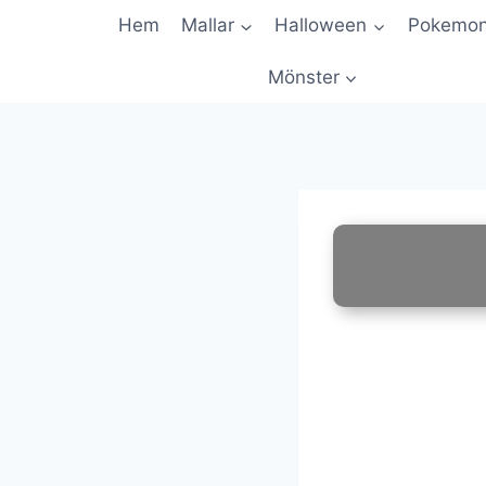
Skip
Hem
Mallar
Halloween
Pokemo
to
content
Mönster