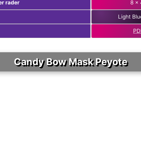
er
rader
8 x
Light Blu
PD
Candy Bow Mask Peyote