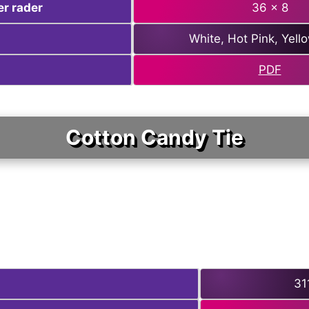
er
rader
36 x 8
White, Hot Pink, Yello
PDF
Cotton Candy Tie
31