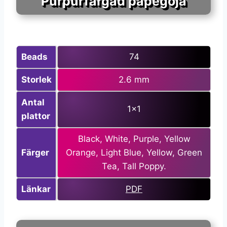
Purpurfärgad papegoja
Beads
74
Storlek
2.6 mm
Antal
1×1
plattor
Black, White, Purple, Yellow
Färger
Orange, Light Blue, Yellow, Green
Tea, Tall Poppy.
Länkar
PDF