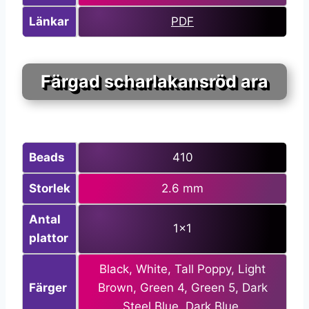
Länkar
PDF
Färgad scharlakansröd ara
Beads
410
Storlek
2.6 mm
Antal
1×1
plattor
Black, White, Tall Poppy, Light
Färger
Brown, Green 4, Green 5, Dark
Steel Blue, Dark Blue.