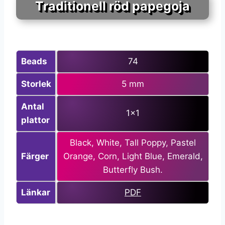
Traditionell röd papegoja
Beads
74
Storlek
5 mm
Antal
1×1
plattor
Black, White, Tall Poppy, Pastel
Färger
Orange, Corn, Light Blue, Emerald,
Butterfly Bush.
Länkar
PDF