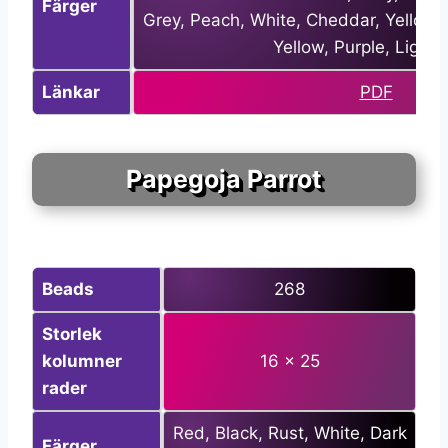
Färger
Grey, Peach, White, Cheddar, Yellow, 
Yellow, Purple, Light 
Länkar
PDF
Papegoja Parrot
Beads
268
Storlek
kolumner
16 x 25
rader
Red, Black, Rust, White, Dark
Färger