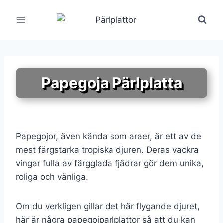
Skip
to
content
Papegoja Pärlplatta
Papegojor, även kända som araer, är ett av de
mest färgstarka tropiska djuren. Deras vackra
vingar fulla av färgglada fjädrar gör dem unika,
roliga och vänliga.
Om du verkligen gillar det här flygande djuret,
här är några papegojparlplattor så att du kan