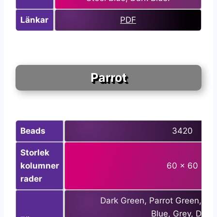
Länkar
PDF
Parrot
Beads
3420
Storlek
kolumner
60 x 60
rader
Dark Green, Parrot Green, Kiw
Blue, Grey, Dark