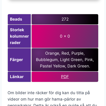
Beads
272
Storlek
kolumner
0 x 0
rader
Orange, Red, Purple,
Färger
Bubblegum, Light Green, Pink,
Pastel Yellow, Dark Green.
Länkar
PDF
Om bilder inte räcker för dig kan du titta på
videor om hur man gör hama-pärlor av
pepparkakor. Detta är också en guide så att du