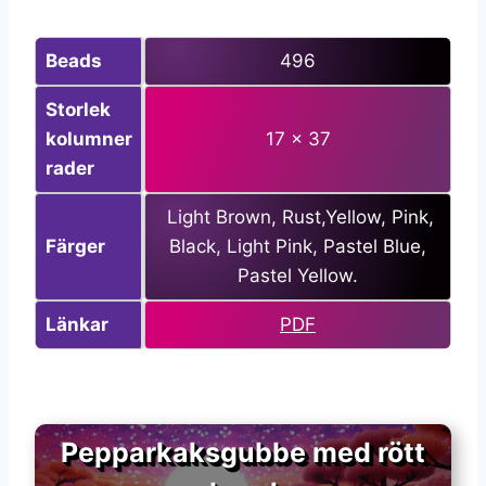
Beads
496
Storlek
kolumner
17 x 37
rader
Light Brown, Rust,Yellow, Pink,
Färger
Black, Light Pink, Pastel Blue,
Pastel Yellow.
Länkar
PDF
Pepparkaksgubbe med rött