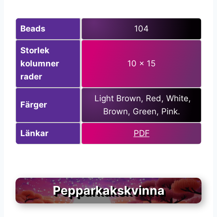
Beads
104
Storlek
kolumner
10 x 15
rader
Light Brown, Red, White,
Färger
Brown, Green, Pink.
Länkar
PDF
Pepparkakskvinna