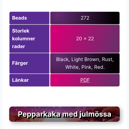
Beads
272
Storlek
kolumner
20 x 22
rader
Black, Light Brown, Rust,
Färger
White, Pink, Red.
Länkar
PDF
Pepparkaka med julmössa