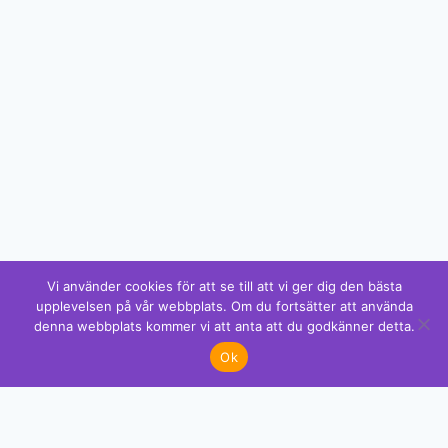
Vi använder cookies för att se till att vi ger dig den bästa
upplevelsen på vår webbplats. Om du fortsätter att använda
denna webbplats kommer vi att anta att du godkänner detta.
✕
God Jul!
Ok
Gillar du detta? Vi har mer!
Se mönstren →
❄
❄
❄
GRATIS MÖNSTER