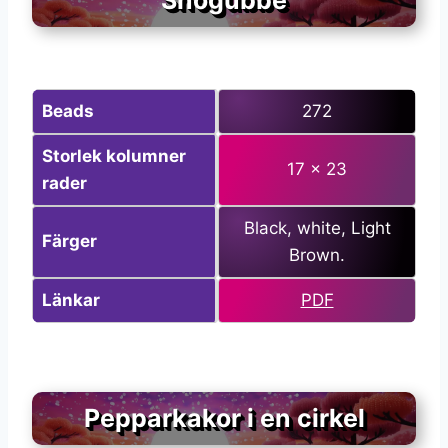
Snögubbe
Beads
272
Storlek kolumner
17 x 23
rader
Black, white, Light
Färger
Brown.
Länkar
PDF
Pepparkakor i en cirkel