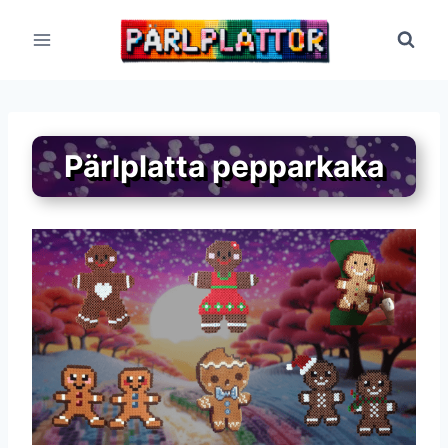
Skip
to
content
Pärlplatta pepparkaka