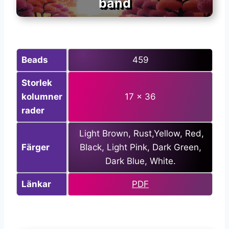
band
Beads
459
Storlek
kolumner
17 x 36
rader
Light Brown, Rust,Yellow, Red,
Färger
Black, Light Pink, Dark Green,
Dark Blue, White.
Länkar
PDF