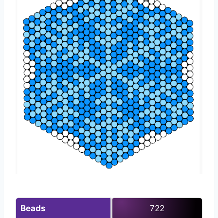
Beads
722