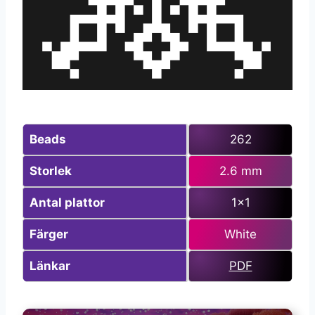
Beads
262
Storlek
2.6 mm
Antal plattor
1×1
Färger
White
Länkar
PDF