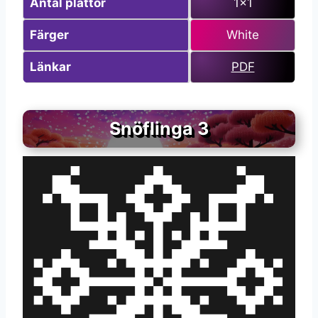
Antal plattor
1×1
Färger
White
Länkar
PDF
Snöflinga 3