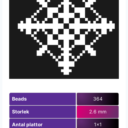
Beads
364
Storlek
2.6 mm
Antal plattor
1×1