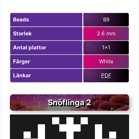
Beads
89
Storlek
2.6 mm
Antal plattor
1×1
Färger
White
Länkar
PDF
Snöflinga 2