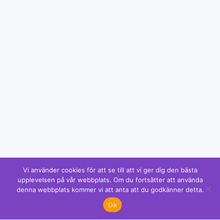
Vi använder cookies för att se till att vi ger dig den bästa
upplevelsen på vår webbplats. Om du fortsätter att använda
denna webbplats kommer vi att anta att du godkänner detta.
✕
God Jul!
❄
❄
❄
Ok
Gillar du detta? Vi har mer!
Se mönstren →