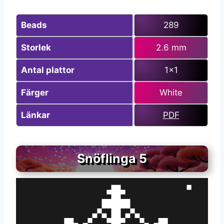
Beads
289
Storlek
2.6 mm
Antal plattor
1×1
Färger
White
Länkar
PDF
Snöflinga 5