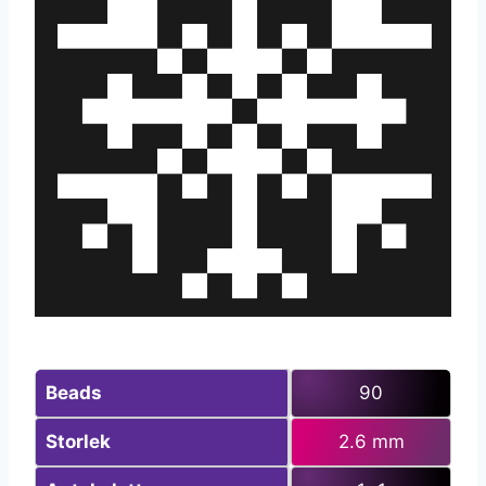
Beads
90
Storlek
2.6 mm