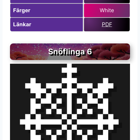
Färger
White
Länkar
PDF
Snöflinga 6