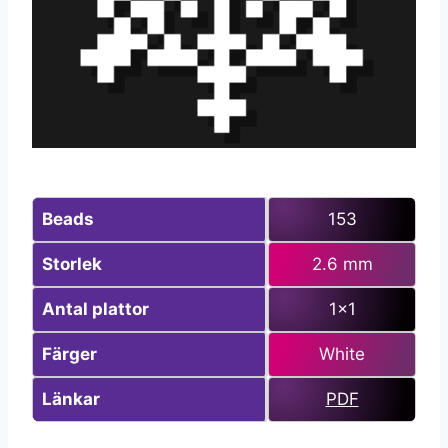
Beads
153
Storlek
2.6 mm
Antal plattor
1×1
Färger
White
Länkar
PDF