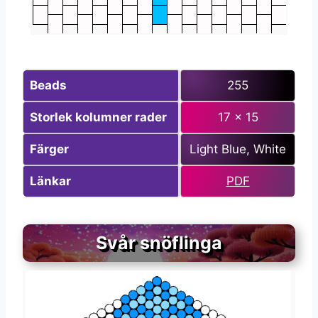
Beads
255
Storlek kolumner
rader
17 x 15
Färger
Light Blue, White
Länkar
PDF
Svår snöflinga