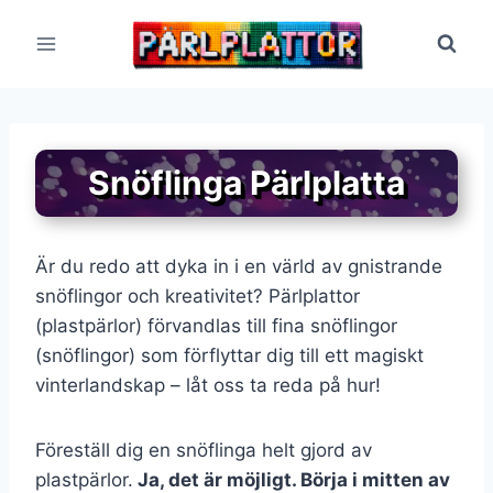
Skip
to
content
Snöflinga Pärlplatta
Är du redo att dyka in i en värld av gnistrande
snöflingor och kreativitet? Pärlplattor
(plastpärlor) förvandlas till fina snöflingor
(snöflingor) som förflyttar dig till ett magiskt
vinterlandskap – låt oss ta reda på hur!
Föreställ dig en snöflinga helt gjord av
plastpärlor.
Ja, det är möjligt. Börja i mitten av