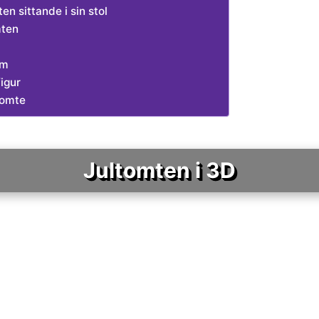
ten sittande i sin stol
mten
om
figur
ltomte
Jultomten i 3D