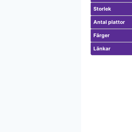
Storlek
Antal plattor
Färger
Länkar