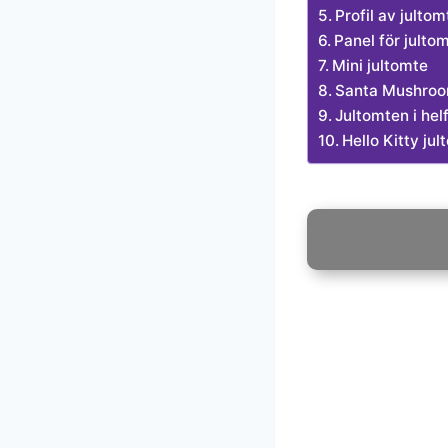
Profil av jultom
Panel för julto
Mini jultomte
Santa Mushro
Jultomten i hel
Hello Kitty ju