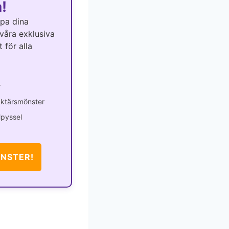
!
apa dina
 våra exklusiva
 för alla
r
raktärsmönster
lpyssel
ÖNSTER!