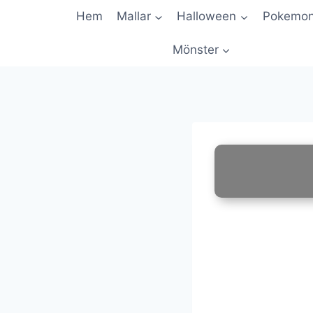
Skip
Hem
Mallar
Halloween
Pokemo
to
content
Mönster