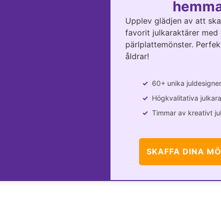
hemma
Upplev glädjen av att sk
favorit julkaraktärer med
pärlplattemönster. Perfekt
åldrar!
60+ unika juldesigne
Högkvalitativa julka
Timmar av kreativt ju
SKAFFA DINA M