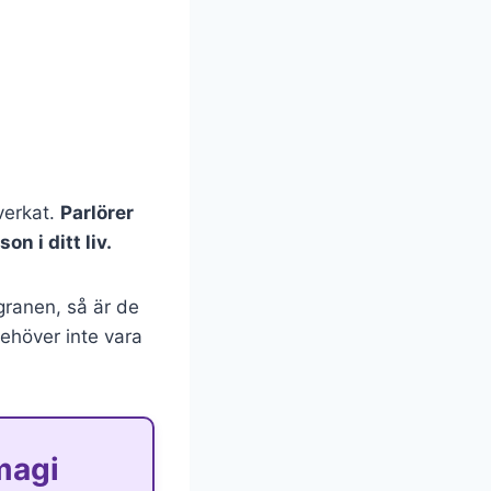
lverkat.
Parlörer
on i ditt liv.
lgranen, så är de
ehöver inte vara
magi