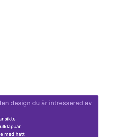
l den design du är intresserad av
ansikte
ulklappar
te med hatt