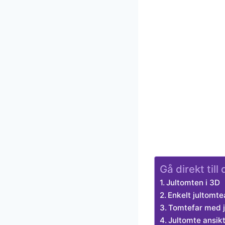
Gå direkt til
Jultomten i 3D
Enkelt jultomte
Tomtefar med j
Jultomte ansik