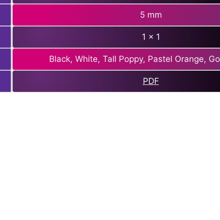
5 mm
1 x 1
Black, White, Tall Poppy, Pastel Orange, G
PDF